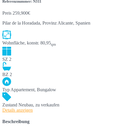
Referenznummer: N311
Preis
259,900€
Pilar de la Horadada, Provinz Alicante, Spanien
Wohnfläche, konstr.
80,95
qm
SZ
2
BZ
2
Typ
Appartement, Bungalow
Zustand
Neubau, zu verkaufen
Details anzeigen
Beschreibung