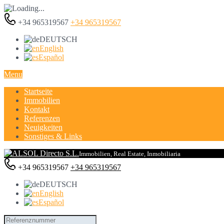
+34 965319567
+34 965319567
DEUTSCH
English
Español
Menu
Startseite
Immobilien
Kontakt
Referenzen
Neuigkeiten
Sonstiges & Links
Immobilien, Real Estate, Inmobiliaria
+34 965319567
+34 965319567
DEUTSCH
English
Español