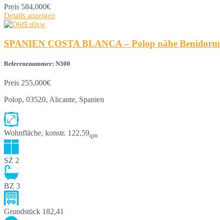
Preis
584,000€
Details anzeigen
SPANIEN COSTA BLANCA – Polop nähe Benidorm und 
Referenznummer: N300
Preis
255,000€
Polop, 03520, Alicante, Spanien
Wohnfläche, konstr.
122,59
qm
SZ
2
BZ
3
Grundstück
182,41