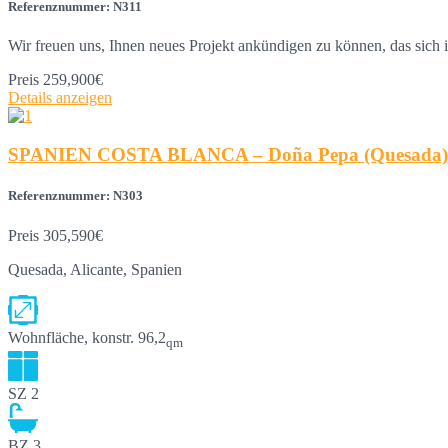
Referenznummer: N311
Wir freuen uns, Ihnen neues Projekt ankündigen zu können, das sich
Preis
259,900€
Details anzeigen
SPANIEN COSTA BLANCA – Doña Pepa (Quesada) Ne
Referenznummer: N303
Preis
305,590€
Quesada, Alicante, Spanien
Wohnfläche, konstr.
96,2
qm
SZ
2
BZ
3