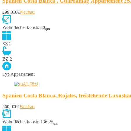
Spanien Costa Blanca , Guardamar, Appartement 2SZ
299,000€
Neubau
Wohnfläche, konstr.
80
qm
SZ
2
BZ
2
Typ
Appartement
Spanien Costa Blanca, Rojales, freistehende Luxush
560,000€
Neubau
Wohnfläche, konstr.
136,25
qm