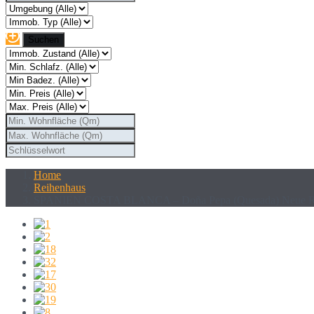
Home
Reihenhaus
SPANIEN COSTA BLANCA – Doña Pepa (Quesada) Neue Reihe