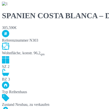
SPANIEN COSTA BLANCA – Doña
305,590€
Referenznummer
N303
Wohnfläche, konstr.
96,2
qm
SZ
2
BZ
3
Typ
Reihenhaus
Zustand
Neubau, zu verkaufen