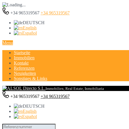
+34 965319567
+34 965319567
DEUTSCH
English
Español
Menu
Startseite
Immobilien
Kontakt
Referenzen
Neuigkeiten
Sonstiges & Links
Immobilien, Real Estate, Inmobiliaria
+34 965319567
+34 965319567
DEUTSCH
English
Español