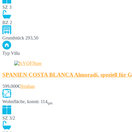
SZ
3
BZ
2
Grundstück
293,50
Typ
Villa
SPANIEN COSTA BLANCA Almoradi, speziell für Golf
599,000€
Neubau
Wohnfläche, konstr.
114
qm
SZ
3/2