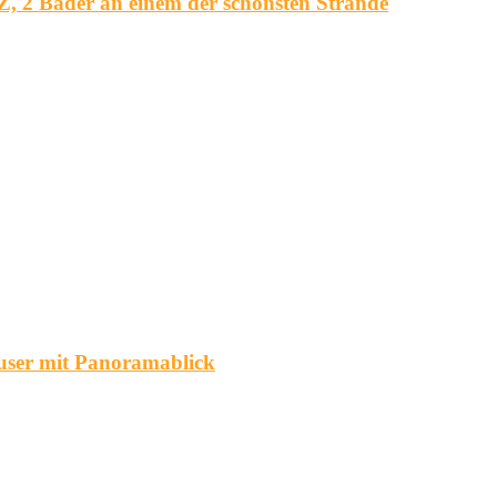
, 2 Bäder an einem der schönsten Strände
äuser mit Panoramablick