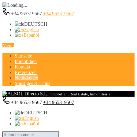
+34 965319567
+34 965319567
DEUTSCH
English
Español
Menu
Startseite
Immobilien
Kontakt
Referenzen
Neuigkeiten
Sonstiges & Links
Immobilien, Real Estate, Inmobiliaria
+34 965319567
+34 965319567
DEUTSCH
English
Español