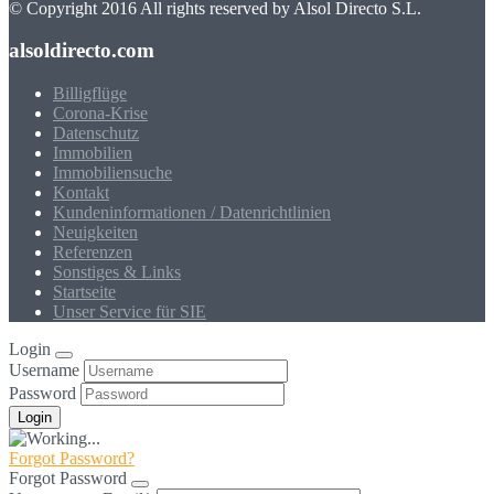
© Copyright 2016 All rights reserved by Alsol Directo S.L.
alsoldirecto.com
Billigflüge
Corona-Krise
Datenschutz
Immobilien
Immobiliensuche
Kontakt
Kundeninformationen / Datenrichtlinien
Neuigkeiten
Referenzen
Sonstiges & Links
Startseite
Unser Service für SIE
Login
Username
Password
Forgot Password?
Forgot Password