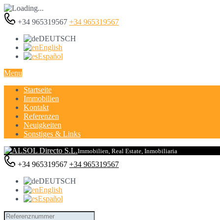
+34 965319567
+34 965319567
DEUTSCH
English
Español
Menu
Startseite
Immobilien
Kontakt
Referenzen
Neuigkeiten
Sonstiges & Links
Immobilien, Real Estate, Inmobiliaria
+34 965319567
+34 965319567
DEUTSCH
English
Español