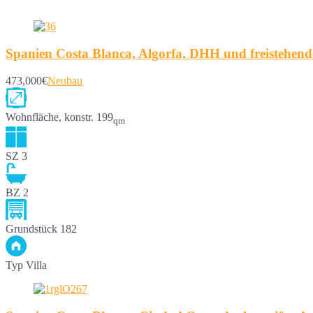
Spanien Costa Blanca, Algorfa, DHH und freistehende
473,000€
Neubau
Wohnfläche, konstr.
199
qm
SZ
3
BZ
2
Grundstück
182
Typ
Villa