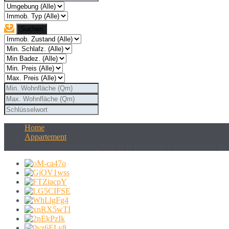
Home
Appartement
Spanien Costa Blanca, Pilar de la Horadada Luxusresort im B