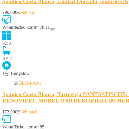
Spanien Costa Blanca, Ciudad Quesada, luxuriöse Ap
290,000€
Neubau
Wohnfläche, konstr.
78,11
qm
SZ
2
BZ
2
Typ
Bungalow
Spanien Costa Blanca, Torrevieja FANTAS
RENOVIERT, MÖBEL UND DEKORIERT IM HE
173,000€
Gebraucht
Wohnfläche, konstr.
85