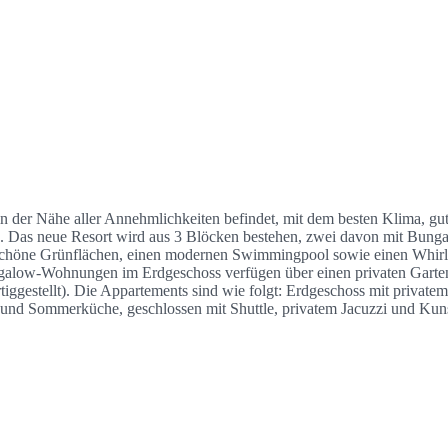
 in der Nähe aller Annehmlichkeiten befindet, mit dem besten Klima, g
. Das neue Resort wird aus 3 Blöcken bestehen, zwei davon mit Bunga
chöne Grünflächen, einen modernen Swimmingpool sowie einen Whirlpo
alow-Wohnungen im Erdgeschoss verfügen über einen privaten Garten un
iggestellt). Die Appartements sind wie folgt: Erdgeschoss mit privatem
 und Sommerküche, geschlossen mit Shuttle, privatem Jacuzzi und Kuns