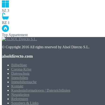
SZ
3
BZ
1
Typ
Appartement
© Copyright 2016 All rights reserved by Alsol Directo S.L.
alsoldirecto.com
Billigflüge
Corona-Krise
Datenschutz
Immobilien
Immobiliensuche
Kontakt
Kundeninformationen / Datenrichtlinien
Neuigkeiten
Referenzen
Sonstiges & Links