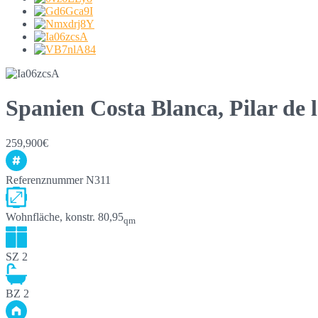
Spanien Costa Blanca, Pilar de
259,900€
Referenznummer
N311
Wohnfläche, konstr.
80,95
qm
SZ
2
BZ
2