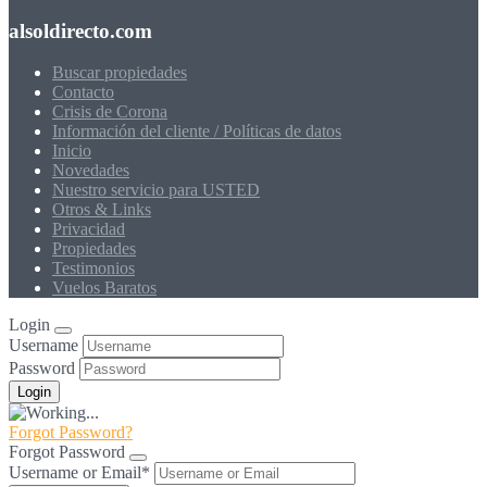
alsoldirecto.com
Buscar propiedades
Contacto
Crisis de Corona
Información del cliente / Políticas de datos
Inicio
Novedades
Nuestro servicio para USTED
Otros & Links
Privacidad
Propiedades
Testimonios
Vuelos Baratos
Login
Username
Password
Forgot Password?
Forgot Password
Username or Email
*