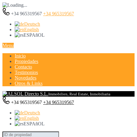
+34 965319567
+34 965319567
Deutsch
English
ESPAñOL
Menu
Inicio
Propiedades
Contacto
Testimonios
Novedades
Otros & Links
Immobilien, Real Estate, Inmobiliaria
+34 965319567
+34 965319567
Deutsch
English
ESPAñOL