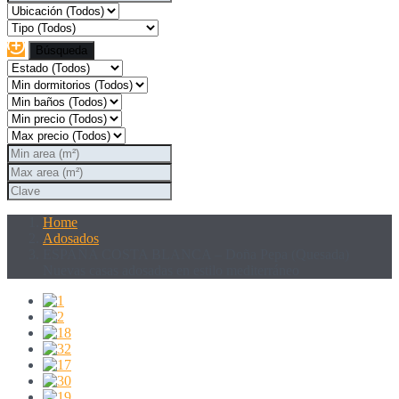
Home
Adosados
ESPAÑA COSTA BLANCA – Doña Pepa (Quesada)
Nuevas casas adosadas en estilo mediterráneo