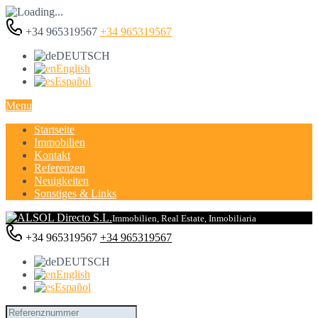
+34 965319567
+34 965319567
DEUTSCH
English
Español
Menu
Startseite
Immobilien
Kontakt
Referenzen
Neuigkeiten
Sonstiges & Links
Immobilien, Real Estate, Inmobiliaria
+34 965319567
+34 965319567
DEUTSCH
English
Español