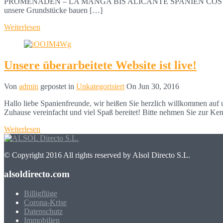
PROMENADEN – LA MANGA BIS ALICANTE SPANIEN COSTA BLANCA 
unsere Grundstücke bauen […]
Weiterlesen
Unsere überarbeitete Website ist live!
Von
admin
gepostet in
Unkategorisiert
On
Jun 30, 2016
Hallo liebe Spanienfreunde, wir heißen Sie herzlich willkommen auf u
Zuhause vereinfacht und viel Spaß bereitet! Bitte nehmen Sie zur Ke
Weiterlesen
© Copyright 2016 All rights reserved by Alsol Directo S.L.
alsoldirecto.com
Billigflüge
Corona-Krise
Datenschutz
Immobilien