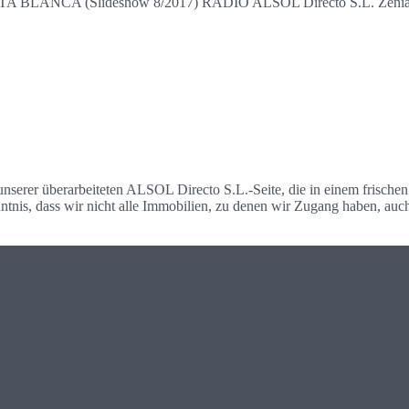
(Slideshow 8/2017) RADIO ALSOL Directo S.L. Zenia Bouleva
nserer überarbeiteten ALSOL Directo S.L.-Seite, die in einem frischen
nntnis, dass wir nicht alle Immobilien, zu denen wir Zugang haben, au