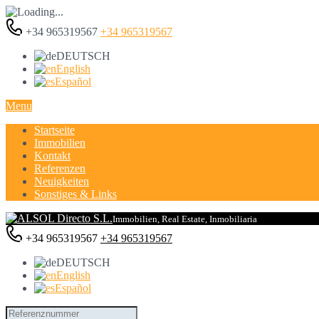
+34 965319567
+34 965319567
DEUTSCH
English
Español
Menu
Startseite
Immobilien
Kontakt
Referenzen
Neuigkeiten
Sonstiges & Links
Immobilien, Real Estate, Inmobiliaria
+34 965319567
+34 965319567
DEUTSCH
English
Español