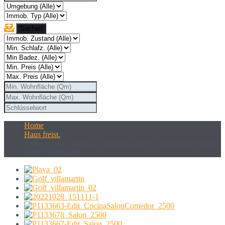
Home
Haus freist.
Spanien Costa Blanca, Villamartin, neue freistehende Häuser
und Reihenhäuser