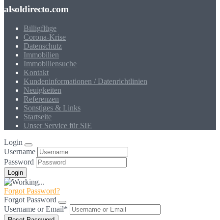
alsoldirecto.com
Billigflüge
Corona-Krise
Datenschutz
Immobilien
Immobiliensuche
Kontakt
Kundeninformationen / Datenrichtlinien
Neuigkeiten
Referenzen
Sonstiges & Links
Startseite
Unser Service für SIE
Login
Username
Password
Forgot Password?
Forgot Password
Username or Email
*