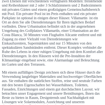
zwei Ebenen mit verschiedenen verfügbaren Modellen: freistehende
und Reihenhäuser mit 2 oder 3 Schlafzimmern und 2 Badezimmern
mit privaten Gärten und einem großzügigen Gemeinschaftsbereich
mit Pool. Ein privater Pool ist im Preis enthalten und ein privater
Parkplatz ist optional in einigen dieser Häuser. Villamartin
ist ein
Ort an dem Sie alle Dienstleistungen für Ihren täglichen Bedarf
vorfinden. Diese Urbanisation befindet sich in der angenehmen
Umgebung des Golfplatzes Villamartín, einer Urbanisation an der
Costa Blanca, 50 Minuten vom Flughafen Alicante entfernt und mit
Zugang zu einer Vielzahl von Dienstleistungen wie
Einkaufszentren, Supermärkten und nur 15 Minuten von den
spektakulären Sandstränden entfernt. Dieser Komplex verbindet die
Ruhe des Lebens in einer ruhigen Umgebung mit dem Komfort aller
Dienstleistungen. In den Häusern wird die Pre-Instaltion der
Klimaanlage eingebaut sowie, eine Alarmanlage und Beleuchtung
im Garten und den Terrassen.
Mit einem auffälligen Design zeichnen sich diese Häuser durch die
Verwendung langlebiger Materialien und hochwertiger Oberflächen
aus. Sie enthalten die natürlichen Stoffen, reine und neutrale Farben
mit den besten Eigenschaften bei Wasserhähnen, Toiletten,
Fassaden, Einrichtungen und einem gut durchdachten Layout. wir
betrachten unser Engagement und unsere Bemühungen, Ihnen das
Beste zu bieten in Raum, Designtrends und Nachhaltigkeit mit
Lösungen wie Solarmodulen, Ausrichtung und unserem