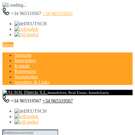
+34 965319567
+34 965319567
DEUTSCH
English
Español
Menu
Startseite
Immobilien
Kontakt
Referenzen
Neuigkeiten
Sonstiges & Links
Immobilien, Real Estate, Inmobiliaria
+34 965319567
+34 965319567
DEUTSCH
English
Español