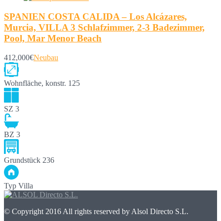
SPANIEN COSTA CALIDA – Los Alcázares,
Murcia, VILLA 3 Schlafzimmer, 2-3 Badezimmer,
Pool, Mar Menor Beach
412,000€
Neubau
Wohnfläche, konstr.
125
SZ
3
BZ
3
Grundstück
236
Typ
Villa
© Copyright 2016 All rights reserved by Alsol Directo S.L.