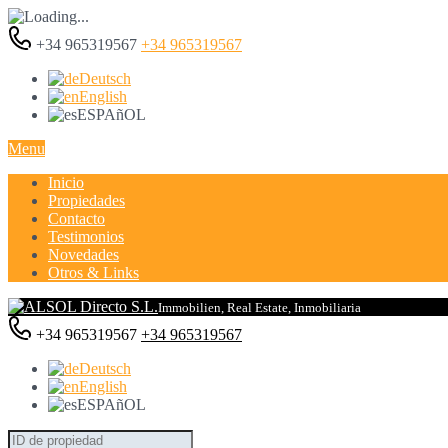
+34 965319567
+34 965319567
Deutsch
English
ESPAñOL
Menu
Inicio
Propiedades
Contacto
Testimonios
Novedades
Otros & Links
Immobilien, Real Estate, Inmobiliaria
+34 965319567
+34 965319567
Deutsch
English
ESPAñOL