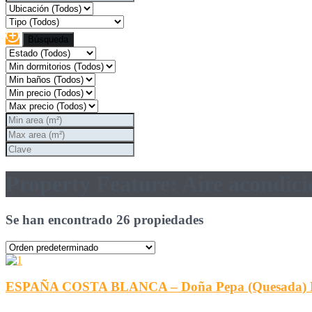
Property Feature: Aire acondici
Se han encontrado 26 propiedades
ESPAÑA COSTA BLANCA – Doña Pepa (Quesada) Nuev