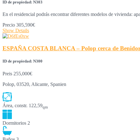
ID de propiedad: N303
En el residencial podrás encontrar diferentes modelos de vivienda: 
Precio
305,590€
Show Details
ESPAÑA COSTA BLANCA – Polop cerca de Benidorm y 
ID de propiedad: N300
Preis
255,000€
Polop, 03520, Alicante, Spanien
Área, constr.
122,59
qm
Dormitorios
2
Baños
3