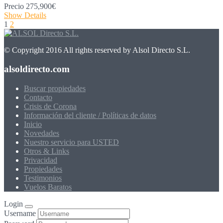
Precio
275,900€
Show Details
1
2
© Copyright 2016 All rights reserved by Alsol Directo S.L.
alsoldirecto.com
Buscar propiedades
Contacto
Crisis de Corona
Información del cliente / Políticas de datos
Inicio
Novedades
Nuestro servicio para USTED
Otros & Links
Privacidad
Propiedades
Testimonios
Vuelos Baratos
Login
Username