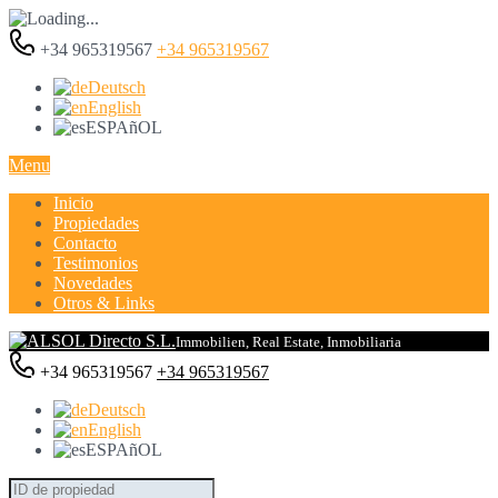
+34 965319567
+34 965319567
Deutsch
English
ESPAñOL
Menu
Inicio
Propiedades
Contacto
Testimonios
Novedades
Otros & Links
Immobilien, Real Estate, Inmobiliaria
+34 965319567
+34 965319567
Deutsch
English
ESPAñOL