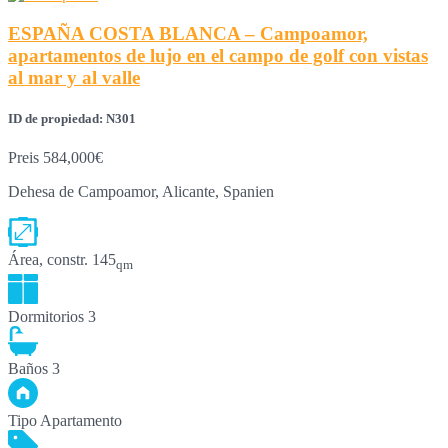
ESPAÑA COSTA BLANCA – Campoamor,
apartamentos de lujo en el campo de golf con vistas
al mar y al valle
ID de propiedad: N301
Preis
584,000€
Dehesa de Campoamor, Alicante, Spanien
Área, constr.
145
qm
Dormitorios
3
Baños
3
Tipo
Apartamento