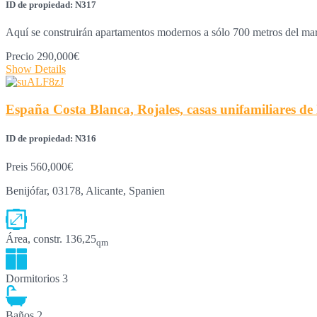
ID de propiedad: N317
Aquí se construirán apartamentos modernos a sólo 700 metros del ma
Precio
290,000€
Show Details
España Costa Blanca, Rojales, casas unifamiliares de
ID de propiedad: N316
Preis
560,000€
Benijófar, 03178, Alicante, Spanien
Área, constr.
136,25
qm
Dormitorios
3
Baños
2