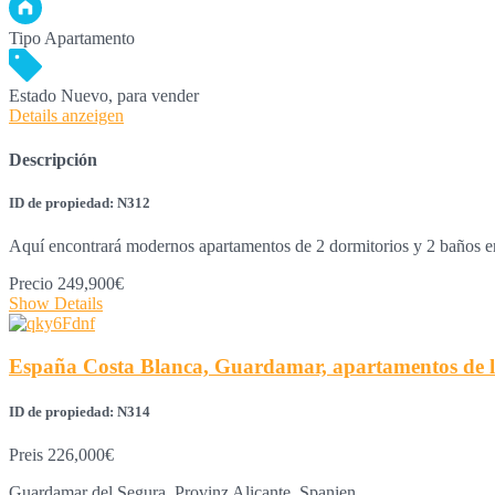
Tipo
Apartamento
Estado
Nuevo, para vender
Details anzeigen
Descripción
ID de propiedad: N312
Aquí encontrará modernos apartamentos de 2 dormitorios y 2 baños
Precio
249,900€
Show Details
España Costa Blanca, Guardamar, apartamentos de 
ID de propiedad: N314
Preis
226,000€
Guardamar del Segura, Provinz Alicante, Spanien