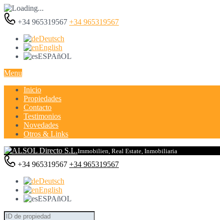
+34 965319567
+34 965319567
Deutsch
English
ESPAñOL
Menu
Inicio
Propiedades
Contacto
Testimonios
Novedades
Otros & Links
Immobilien, Real Estate, Inmobiliaria
+34 965319567
+34 965319567
Deutsch
English
ESPAñOL