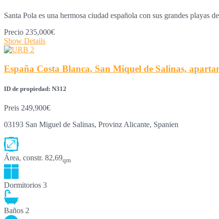
Santa Pola es una hermosa ciudad española con sus grandes playas 
Precio
235,000€
Show Details
España Costa Blanca, San Miquel de Salinas, aparta
ID de propiedad: N312
Preis
249,900€
03193 San Miguel de Salinas, Provinz Alicante, Spanien
Área, constr.
82,69
qm
Dormitorios
3
Baños
2